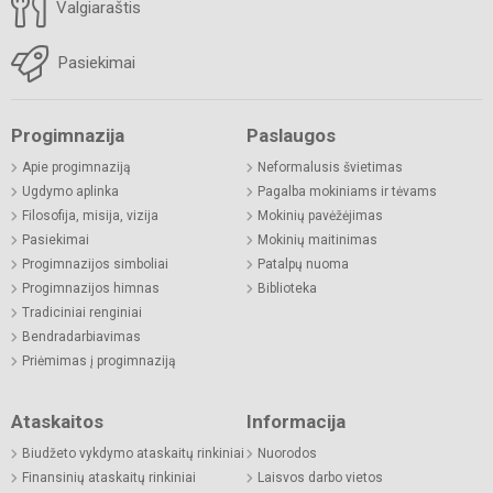
Valgiaraštis
Pasiekimai
Progimnazija
Paslaugos
Apie progimnaziją
Neformalusis švietimas
Ugdymo aplinka
Pagalba mokiniams ir tėvams
Filosofija, misija, vizija
Mokinių pavėžėjimas
Pasiekimai
Mokinių maitinimas
Progimnazijos simboliai
Patalpų nuoma
Progimnazijos himnas
Biblioteka
Tradiciniai renginiai
Bendradarbiavimas
Priėmimas į progimnaziją
Ataskaitos
Informacija
Biudžeto vykdymo ataskaitų rinkiniai
Nuorodos
Finansinių ataskaitų rinkiniai
Laisvos darbo vietos