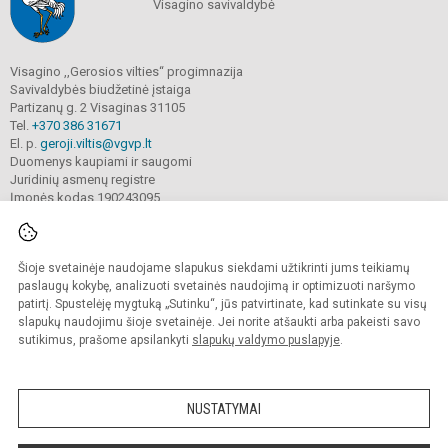
Visagino savivaldybė
Visagino ,,Gerosios vilties“ progimnazija
Savivaldybės biudžetinė įstaiga
Partizanų g. 2 Visaginas 31105
Tel.
+370 386 31671
El. p.
geroji.viltis@vgvp.lt
Duomenys kaupiami ir saugomi
Juridinių asmenų registre
Įmonės kodas 190243095
Šioje svetainėje naudojame slapukus siekdami užtikrinti jums teikiamų
© 2025. Visagino ,,Gerosios vilties“ progimnazija. Visos teisės saugomos.
Kopijuoti turinį be raštiško įstaigos administracijos sutikimo griežtai draudžiama.
paslaugų kokybę, analizuoti svetainės naudojimą ir optimizuoti naršymo
patirtį. Spustelėję mygtuką „Sutinku“, jūs patvirtinate, kad sutinkate su visų
Prieinamumo paraiška
Slapukų valdymas
slapukų naudojimu šioje svetainėje. Jei norite atšaukti arba pakeisti savo
sutikimus, prašome apsilankyti
slapukų valdymo puslapyje
.
Sumanus būdas atnaujinti
mokyklos interneto
svetainę
NUSTATYMAI