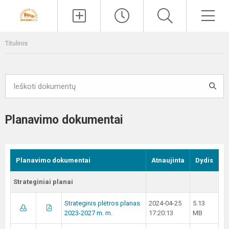
Paieška
Men
Titulinis
Planavimo dokumentai
Planavimo dokumentai
Atnaujinta
Dydis
Strateginiai planai
Strateginis plėtros planas
2024-04-25
5.13
2023-2027 m. m.
17:20:13
MB