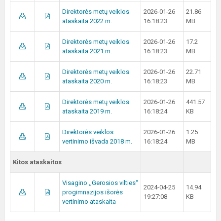
Direktorės metų veiklos
2026-01-26
21.86
ataskaita 2022 m.
16:18:23
MB
Direktorės metų veiklos
2026-01-26
17.2
ataskaita 2021 m.
16:18:23
MB
Direktorės metų veiklos
2026-01-26
22.71
ataskaita 2020 m.
16:18:23
MB
Direktorės metų veiklos
2026-01-26
441.57
ataskaita 2019 m.
16:18:24
KB
Direktorės veiklos
2026-01-26
1.25
vertinimo išvada 2018 m.
16:18:24
MB
Kitos ataskaitos
Visagino ,,Gerosios vilties“
2024-04-25
14.94
progimnazijos išorės
19:27:08
KB
vertinimo ataskaita