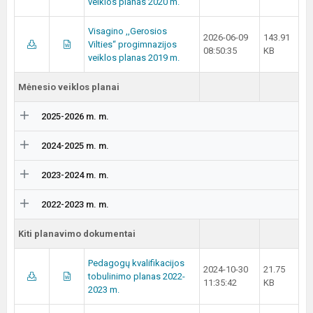
veiklos planas 2020 m.
Visagino ,,Gerosios
2026-06-09
143.91
Vilties‘‘ progimnazijos
08:50:35
KB
veiklos planas 2019 m.
Mėnesio veiklos planai
2025-2026 m. m.
2024-2025 m. m.
2023-2024 m. m.
2022-2023 m. m.
Kiti planavimo dokumentai
Pedagogų kvalifikacijos
2024-10-30
21.75
tobulinimo planas 2022-
11:35:42
KB
2023 m.