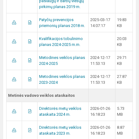
paslaugų ir darbų viešųjų
pirkimų planas 2019 m.
Patyčių prevencijos
2025-03-17
19.83
priemonių planas 2018 m.
14:07:17
KB
Kvalifikacijos tobulinimo
20.03
planas 2024-2025 m.m.
KB
Metodines veiklos planas
2024-12-17
29.71
2024-2025
11:53:13
KB
Metodines veiklos planas
2024-12-17
27.87
2023-2024
11:53:13
KB
Metinės vadovo veiklos ataskaitos
Direktorės metų veiklos
2026-01-26
5.73
ataskaita 2024 m.
16:18:23
MB
Direktorės metų veiklos
2026-01-26
8.87
ataskaita 2023 m.
16:18:23
MB