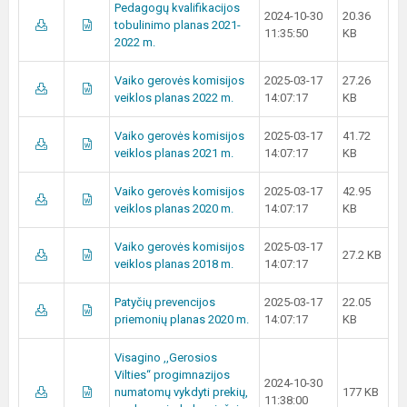
Pedagogų kvalifikacijos
2024-10-30
20.36
tobulinimo planas 2021-
11:35:50
KB
2022 m.
Vaiko gerovės komisijos
2025-03-17
27.26
veiklos planas 2022 m.
14:07:17
KB
Vaiko gerovės komisijos
2025-03-17
41.72
veiklos planas 2021 m.
14:07:17
KB
Vaiko gerovės komisijos
2025-03-17
42.95
veiklos planas 2020 m.
14:07:17
KB
Vaiko gerovės komisijos
2025-03-17
27.2 KB
veiklos planas 2018 m.
14:07:17
Patyčių prevencijos
2025-03-17
22.05
priemonių planas 2020 m.
14:07:17
KB
Visagino ,,Gerosios
Vilties‘‘ progimnazijos
2024-10-30
numatomų vykdyti prekių,
177 KB
11:38:00