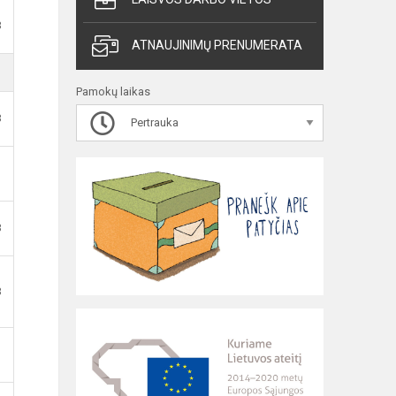
B
ATNAUJINIMŲ PRENUMERATA
Pamokų laikas
B
Pertrauka
B
B