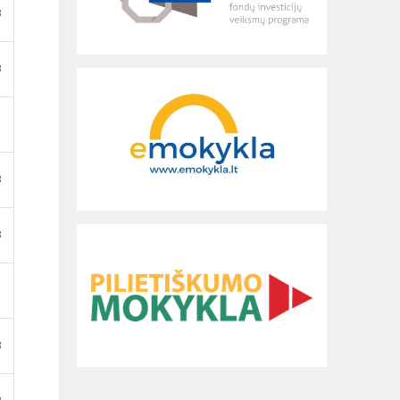
B
B
B
B
B