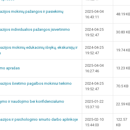
nazijos mokinių pažangos ir pasiekimų
2025-04-04
48.19 K
16:43:11
azijos individualios pažangos įsivertinimo
2024-04-25
30.83 K
19:52:47
nazijos mokinių edukacinių išvykų, ekskursijų ir
2024-04-25
19.74 K
s
19:52:47
2025-04-04
imo aprašas
13.23 K
16:27:46
mnazijos švietimo pagalbos mokiniui teikimo
2024-04-25
70.5 KB
19:52:47
tymo ir naudojimo bei konfidencialumo
2025-01-22
22.59 K
15:37:10
azijos ir psichologinio smurto darbo aplinkoje
2025-02-10
122.57
15:44:03
KB