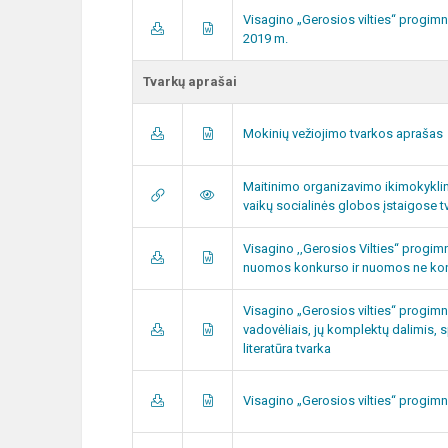
Visagino „Gerosios vilties“ progim
2019 m.
Tvarkų aprašai
Mokinių vežiojimo tvarkos aprašas
Maitinimo organizavimo ikimokykl
vaikų socialinės globos įstaigose 
Visagino ,,Gerosios Vilties‘‘ progimn
nuomos konkurso ir nuomos ne kon
Visagino „Gerosios vilties“ progim
vadovėliais, jų komplektų dalimis,
literatūra tvarka
Visagino „Gerosios vilties“ progim