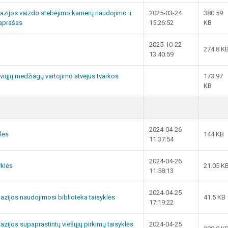
nazijos vaizdo stebėjimo kamerų naudojimo ir
2025-03-24
380.59
aprašas
15:26:52
KB
2025-10-22
274.8 K
13:40:59
viųjų medžiagų vartojimo atvejus tvarkos
173.97
KB
2024-04-26
lės
144 KB
11:37:54
2024-04-26
yklės
21.05 K
11:58:13
2024-04-25
nazijos naudojimosi biblioteka taisyklės
41.5 KB
17:19:22
nazijos supaprastintų viešųjų pirkimų taisyklės
2024-04-25