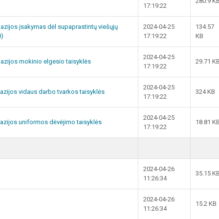
280.9 K
17:19:22
nazijos įsakymas dėl supaprastintų viešųjų
2024-04-25
134.57
0)
17:19:22
KB
2024-04-25
nazijos mokinio elgesio taisyklės
29.71 K
17:19:22
2024-04-25
azijos vidaus darbo tvarkos taisyklės
324 KB
17:19:22
2024-04-25
nazijos uniformos dėvėjimo taisyklės
18.81 K
17:19:22
2024-04-26
35.15 K
11:26:34
2024-04-26
15.2 KB
11:26:34