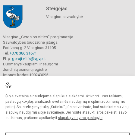
Steigėjas
Visagino savivaldybė
Visagino ,,Gerosios vilties“ progimnazija
Savivaldybės biudžetinė įstaiga
Partizanų g. 2 Visaginas 31105
Tel.
+370 386 31671
El. p.
geroji.viltis@vgvp.lt
Duomenys kaupiami ir saugomi
Juridinių asmenų registre
Įmonės kodas 190243095
Šioje svetainėje naudojame slapukus siekdami užtikrinti jums teikiamų
© 2025. Visagino ,,Gerosios vilties“ progimnazija. Visos teisės saugomos.
Kopijuoti turinį be raštiško įstaigos administracijos sutikimo griežtai draudžiama.
paslaugų kokybę, analizuoti svetainės naudojimą ir optimizuoti naršymo
patirtį. Spustelėję mygtuką „Sutinku“, jūs patvirtinate, kad sutinkate su visų
Prieinamumo paraiška
Slapukų valdymas
slapukų naudojimu šioje svetainėje. Jei norite atšaukti arba pakeisti savo
sutikimus, prašome apsilankyti
slapukų valdymo puslapyje
.
Sumanus būdas atnaujinti
mokyklos interneto
svetainę