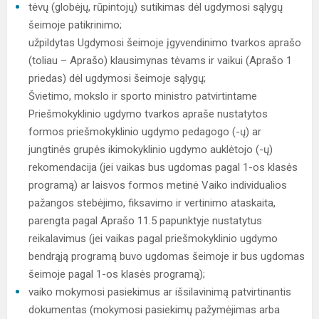
tėvų (globėjų, rūpintojų) sutikimas dėl ugdymosi sąlygų
šeimoje patikrinimo;
užpildytas Ugdymosi šeimoje įgyvendinimo tvarkos aprašo
(toliau – Aprašo) klausimynas tėvams ir vaikui (Aprašo 1
priedas) dėl ugdymosi šeimoje sąlygų;
Švietimo, mokslo ir sporto ministro patvirtintame
Priešmokyklinio ugdymo tvarkos apraše nustatytos
formos priešmokyklinio ugdymo pedagogo (-ų) ar
jungtinės grupės ikimokyklinio ugdymo auklėtojo (-ų)
rekomendacija (jei vaikas bus ugdomas pagal 1-os klasės
programą) ar laisvos formos metinė Vaiko individualios
pažangos stebėjimo, fiksavimo ir vertinimo ataskaita,
parengta pagal Aprašo 11.5 papunktyje nustatytus
reikalavimus (jei vaikas pagal priešmokyklinio ugdymo
bendrąją programą buvo ugdomas šeimoje ir bus ugdomas
šeimoje pagal 1-os klasės programą);
vaiko mokymosi pasiekimus ar išsilavinimą patvirtinantis
dokumentas (mokymosi pasiekimų pažymėjimas arba