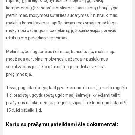
rūpintojų) pareigos, ugdymosi šeimoje sąlygų, vaikų
kompetencijų (brandos) ir mokymosi pasiekimų (žinių) lygio
įvertinimas, mokymosi sutarties sudarymas ir nutraukimas,
mokinių konsultavimas, aprūpinimas mokomąja medžiaga,
mokymosi pažangos ir pasiekimų, jų socializacijos poreikio
užtikrinimo periodinis vertinimas.
Mokinius, besiugdančius šeimose, konsultuoja, mokomąja
medžiaga aprūpina, mokymosi pažangą ir pasiekimus,
socializacijos poreikio užtikrinimą periodiškai vertina
progimnazija.
Tėvai, pageidaujantys, kad jų vaikas nuo einamųjų metų rugsėjo
1 d. pradėtų ugdytis (būtų ugdomas) šeimoje, kviečiami teikti
prašymus ir dokumentus progimnazijos direktoriui nuo balandžio
15 d. iki birželio 1 d.
Kartu su prašymu pateikiami šie dokumentai: