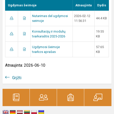
Ugdymas šeimoje
Atnaujinta
Dydis
Nutarimas del ugdymosi
2026-02-12
44.4 KB
seimoje
11:56:31
Konsultacijų ir modulių
19.55
tvarkaraštis 2025-2026
KB
Ugdymosi šeimoje
57.65
tvarkos aprašas
KB
Atnaujinta: 2026-06-10
Grįžti