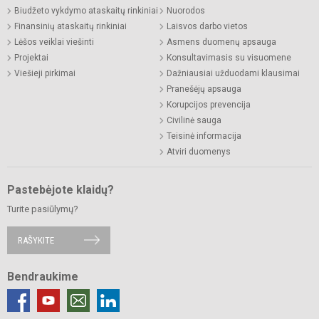
Biudžeto vykdymo ataskaitų rinkiniai
Nuorodos
Finansinių ataskaitų rinkiniai
Laisvos darbo vietos
Lėšos veiklai viešinti
Asmens duomenų apsauga
Projektai
Konsultavimasis su visuomene
Viešieji pirkimai
Dažniausiai užduodami klausimai
Pranešėjų apsauga
Korupcijos prevencija
Civilinė sauga
Teisinė informacija
Atviri duomenys
Pastebėjote klaidų?
Turite pasiūlymų?
RAŠYKITE
Bendraukime