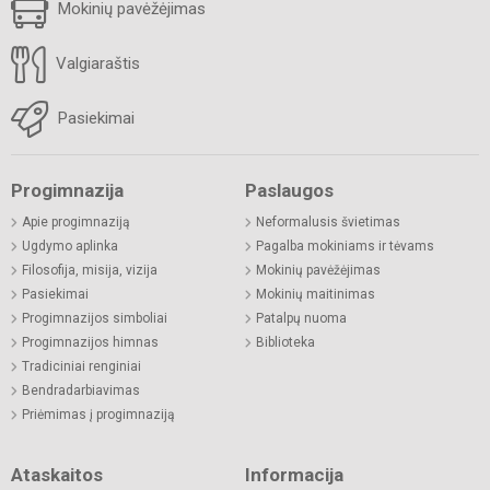
Mokinių pavėžėjimas
Valgiaraštis
Pasiekimai
Progimnazija
Paslaugos
Apie progimnaziją
Neformalusis švietimas
Ugdymo aplinka
Pagalba mokiniams ir tėvams
Filosofija, misija, vizija
Mokinių pavėžėjimas
Pasiekimai
Mokinių maitinimas
Progimnazijos simboliai
Patalpų nuoma
Progimnazijos himnas
Biblioteka
Tradiciniai renginiai
Bendradarbiavimas
Priėmimas į progimnaziją
Ataskaitos
Informacija