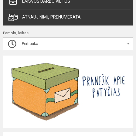
LAISVOS DARBO VIETOS
ATNAUJINIMŲ PRENUMERATA
Pamokų laikas
Pertrauka