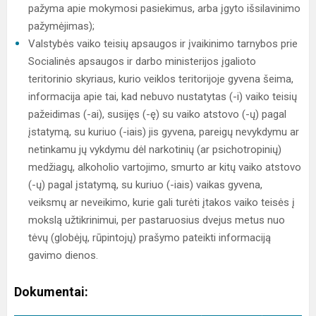
pažyma apie mokymosi pasiekimus, arba įgyto išsilavinimo
pažymėjimas);
Valstybės vaiko teisių apsaugos ir įvaikinimo tarnybos prie
Socialinės apsaugos ir darbo ministerijos įgalioto
teritorinio skyriaus, kurio veiklos teritorijoje gyvena šeima,
informacija apie tai, kad nebuvo nustatytas (-i) vaiko teisių
pažeidimas (-ai), susijęs (-ę) su vaiko atstovo (-ų) pagal
įstatymą, su kuriuo (-iais) jis gyvena, pareigų nevykdymu ar
netinkamu jų vykdymu dėl narkotinių (ar psichotropinių)
medžiagų, alkoholio vartojimo, smurto ar kitų vaiko atstovo
(-ų) pagal įstatymą, su kuriuo (-iais) vaikas gyvena,
veiksmų ar neveikimo, kurie gali turėti įtakos vaiko teisės į
mokslą užtikrinimui, per pastaruosius dvejus metus nuo
tėvų (globėjų, rūpintojų) prašymo pateikti informaciją
gavimo dienos.
Dokumentai: