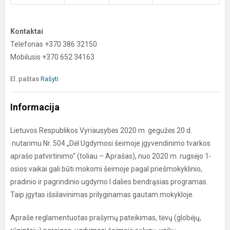
Kontaktai
Telefonas +370 386 32150
Mobilusis +370 652 34163
El. paštas
Rašyti
Informacija
Lietuvos Respublikos Vyriausybės 2020 m. gegužės 20 d.
nutarimu Nr. 504 „Dėl Ugdymosi šeimoje įgyvendinimo tvarkos
aprašo patvirtinimo“ (toliau – Aprašas), nuo 2020 m. rugsėjo 1-
osios vaikai gali būti mokomi šeimoje pagal priešmokyklinio,
pradinio ir pagrindinio ugdymo I dalies bendrąsias programas.
Taip įgytas išsilavinimas prilyginamas gautam mokykloje.
Apraše reglamentuotas prašymų pateikimas, tėvų (globėjų,