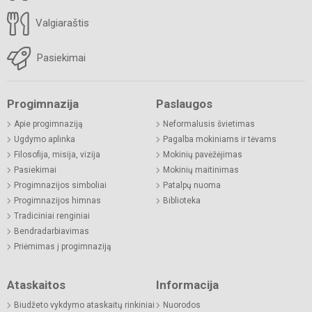
Valgiaraštis
Pasiekimai
Progimnazija
Paslaugos
Apie progimnaziją
Neformalusis švietimas
Ugdymo aplinka
Pagalba mokiniams ir tėvams
Filosofija, misija, vizija
Mokinių pavėžėjimas
Pasiekimai
Mokinių maitinimas
Progimnazijos simboliai
Patalpų nuoma
Progimnazijos himnas
Biblioteka
Tradiciniai renginiai
Bendradarbiavimas
Priėmimas į progimnaziją
Ataskaitos
Informacija
Biudžeto vykdymo ataskaitų rinkiniai
Nuorodos