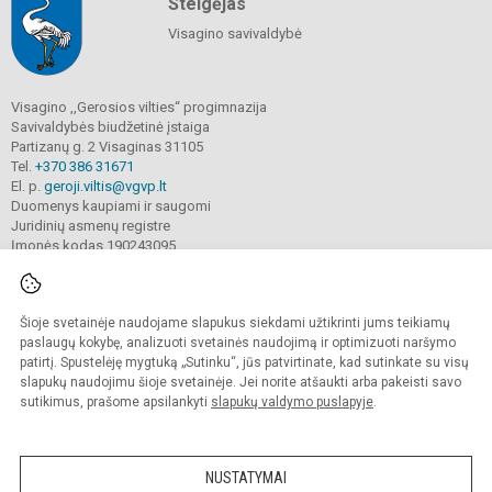
Steigėjas
Visagino savivaldybė
Visagino ,,Gerosios vilties“ progimnazija
Savivaldybės biudžetinė įstaiga
Partizanų g. 2 Visaginas 31105
Tel.
+370 386 31671
El. p.
geroji.viltis@vgvp.lt
Duomenys kaupiami ir saugomi
Juridinių asmenų registre
Įmonės kodas 190243095
Šioje svetainėje naudojame slapukus siekdami užtikrinti jums teikiamų
© 2025. Visagino ,,Gerosios vilties“ progimnazija. Visos teisės saugomos.
Kopijuoti turinį be raštiško įstaigos administracijos sutikimo griežtai draudžiama.
paslaugų kokybę, analizuoti svetainės naudojimą ir optimizuoti naršymo
patirtį. Spustelėję mygtuką „Sutinku“, jūs patvirtinate, kad sutinkate su visų
Prieinamumo paraiška
Slapukų valdymas
slapukų naudojimu šioje svetainėje. Jei norite atšaukti arba pakeisti savo
sutikimus, prašome apsilankyti
slapukų valdymo puslapyje
.
Sumanus būdas atnaujinti
mokyklos interneto
svetainę
NUSTATYMAI