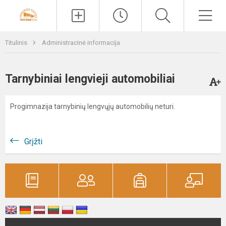
Paieška
Men
Titulinis
Administracinė informacija
Tarnybiniai lengvieji automobiliai
Progimnazija tarnybinių lengvųjų automobilių neturi.
Grįžti