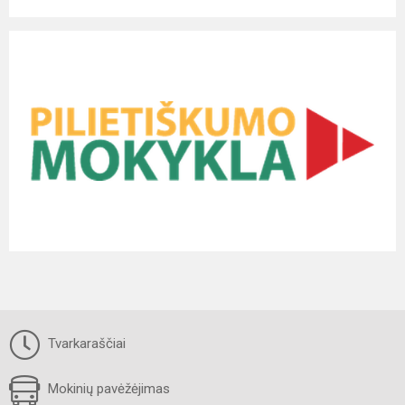
Tvarkaraščiai
Mokinių pavėžėjimas