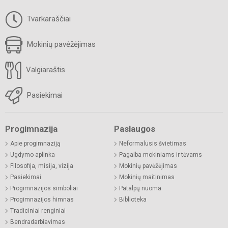
Tvarkaraščiai
Mokinių pavėžėjimas
Valgiaraštis
Pasiekimai
Progimnazija
Paslaugos
Apie progimnaziją
Neformalusis švietimas
Ugdymo aplinka
Pagalba mokiniams ir tėvams
Filosofija, misija, vizija
Mokinių pavėžėjimas
Pasiekimai
Mokinių maitinimas
Progimnazijos simboliai
Patalpų nuoma
Progimnazijos himnas
Biblioteka
Tradiciniai renginiai
Bendradarbiavimas