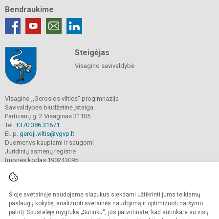
Bendraukime
Steigėjas
Visagino savivaldybė
Visagino ,,Gerosios vilties“ progimnazija
Savivaldybės biudžetinė įstaiga
Partizanų g. 2 Visaginas 31105
Tel.
+370 386 31671
El. p.
geroji.viltis@vgvp.lt
Duomenys kaupiami ir saugomi
Juridinių asmenų registre
Įmonės kodas 190243095
Šioje svetainėje naudojame slapukus siekdami užtikrinti jums teikiamų
© 2025. Visagino ,,Gerosios vilties“ progimnazija. Visos teisės saugomos.
Kopijuoti turinį be raštiško įstaigos administracijos sutikimo griežtai draudžiama.
paslaugų kokybę, analizuoti svetainės naudojimą ir optimizuoti naršymo
patirtį. Spustelėję mygtuką „Sutinku“, jūs patvirtinate, kad sutinkate su visų
Prieinamumo paraiška
Slapukų valdymas