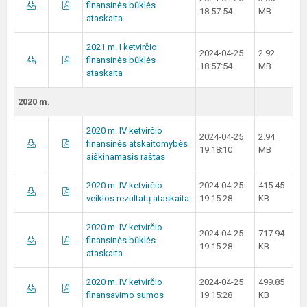
finansinės būklės
18:57:54
MB
ataskaita
2021 m. I ketvirčio
2024-04-25
2.92
finansinės būklės
18:57:54
MB
ataskaita
2020 m.
2020 m. IV ketvirčio
2024-04-25
2.94
finansinės atskaitomybės
19:18:10
MB
aiškinamasis raštas
2020 m. IV ketvirčio
2024-04-25
415.45
veiklos rezultatų ataskaita
19:15:28
KB
2020 m. IV ketvirčio
2024-04-25
717.94
finansinės būklės
19:15:28
KB
ataskaita
2020 m. IV ketvirčio
2024-04-25
499.85
finansavimo sumos
19:15:28
KB