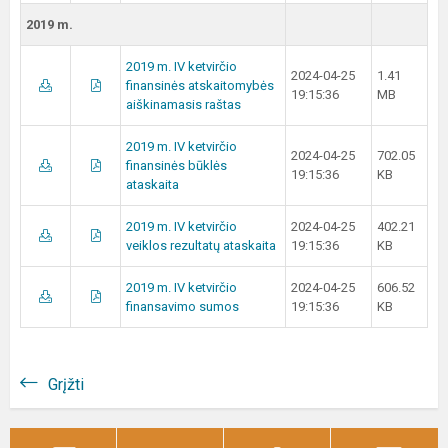
2019 m.
2019 m. IV ketvirčio
2024-04-25
1.41
finansinės atskaitomybės
19:15:36
MB
aiškinamasis raštas
2019 m. IV ketvirčio
2024-04-25
702.05
finansinės būklės
19:15:36
KB
ataskaita
2019 m. IV ketvirčio
2024-04-25
402.21
veiklos rezultatų ataskaita
19:15:36
KB
2019 m. IV ketvirčio
2024-04-25
606.52
finansavimo sumos
19:15:36
KB
Grįžti