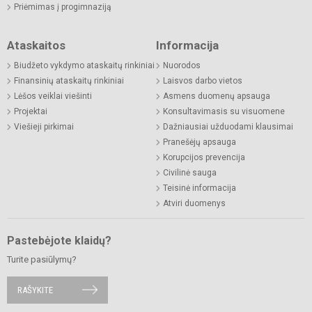
Priėmimas į progimnaziją
Ataskaitos
Informacija
Biudžeto vykdymo ataskaitų rinkiniai
Nuorodos
Finansinių ataskaitų rinkiniai
Laisvos darbo vietos
Lėšos veiklai viešinti
Asmens duomenų apsauga
Projektai
Konsultavimasis su visuomene
Viešieji pirkimai
Dažniausiai užduodami klausimai
Pranešėjų apsauga
Korupcijos prevencija
Civilinė sauga
Teisinė informacija
Atviri duomenys
Pastebėjote klaidų?
Turite pasiūlymų?
RAŠYKITE