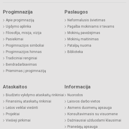
Progimnazija
Paslaugos
Apie progimnaziją
Neformalusis švietimas
Ugdymo aplinka
Pagalba mokiniams ir tėvams
Filosofija, misija, vizija
Mokinių pavėžėjimas
Pasiekimai
Mokinių maitinimas
Progimnazijos simboliai
Patalpų nuoma
Progimnazijos himnas
Biblioteka
Tradiciniai renginiai
Bendradarbiavimas
Priėmimas į progimnaziją
Ataskaitos
Informacija
Biudžeto vykdymo ataskaitų rinkiniai
Nuorodos
Finansinių ataskaitų rinkiniai
Laisvos darbo vietos
Lėšos veiklai viešinti
Asmens duomenų apsauga
Projektai
Konsultavimasis su visuomene
Viešieji pirkimai
Dažniausiai užduodami klausimai
Pranešėjų apsauga