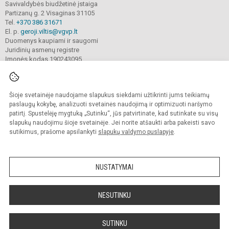
Savivaldybės biudžetinė įstaiga
Partizanų g. 2 Visaginas 31105
Tel.
+370 386 31671
El. p.
geroji.viltis@vgvp.lt
Duomenys kaupiami ir saugomi
Juridinių asmenų registre
Įmonės kodas 190243095
Šioje svetainėje naudojame slapukus siekdami užtikrinti jums teikiamų
© 2025. Visagino ,,Gerosios vilties“ progimnazija. Visos teisės saugomos.
Kopijuoti turinį be raštiško įstaigos administracijos sutikimo griežtai draudžiama.
paslaugų kokybę, analizuoti svetainės naudojimą ir optimizuoti naršymo
patirtį. Spustelėję mygtuką „Sutinku“, jūs patvirtinate, kad sutinkate su visų
Prieinamumo paraiška
Slapukų valdymas
slapukų naudojimu šioje svetainėje. Jei norite atšaukti arba pakeisti savo
sutikimus, prašome apsilankyti
slapukų valdymo puslapyje
.
Sumanus būdas atnaujinti
mokyklos interneto
svetainę
NUSTATYMAI
NESUTINKU
SUTINKU