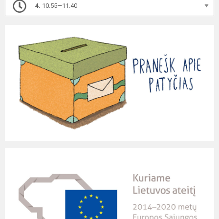
4.
10.55—11.40