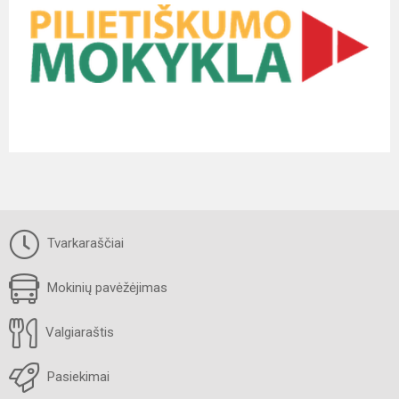
Tvarkaraščiai
Mokinių pavėžėjimas
Valgiaraštis
Pasiekimai