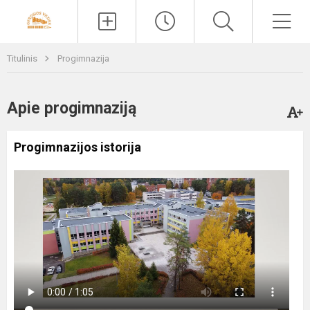
Paieška
Men
Titulinis
Progimnazija
Apie progimnaziją
Progimnazijos istorija