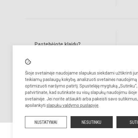
Pastebėjote klaidų?
Bend
Turite pasiūlymų?
RAŠYKITE
Šioje svetainėje naudojame slapukus siekdami užtikrinti j
teikiamų paslaugų kokybę, analizuoti svetainės naudojimą 
optimizuoti naršymo patirtį. Spustelėję mygtuką „Sutinku“,
patvirtinate, kad sutinkate su visų slapukų naudojimu šioje
svetainėje. Jei norite atšaukti arba pakeisti savo sutikimu
© 2025. Visagino ,,Gerosios vilties“ progimnazija. Visos teisės saug
apsilankyti
slapukų valdymo puslapyje
.
Kopijuoti turinį be raštiško įstaigos administracijos sutikimo griežtai
draudžiama.
NUSTATYMAI
NESUTINKU
SUT