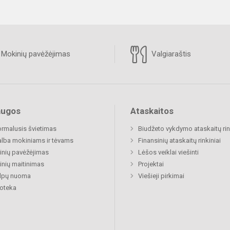
Mokinių pavėžėjimas
Valgiaraštis
augos
Ataskaitos
rmalusis švietimas
Biudžeto vykdymo ataskaitų rin
lba mokiniams ir tėvams
Finansinių ataskaitų rinkiniai
nių pavėžėjimas
Lėšos veiklai viešinti
nių maitinimas
Projektai
alpų nuoma
Viešieji pirkimai
ioteka