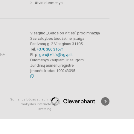
Atviri duomenys
Visagino ,,Gerosios vilties“ progimnazija
Savivaldybės biudžetinė įstaiga
Partizanų g. 2 Visaginas 31105
Tel.
+370 386 31671
El. p.
geroji.viltis@vgvp.lt
ybė
Duomenys kaupiami ir saugomi
Juridinių asmenų registre
Įmonės kodas 190243095
Sumanus būdas atnaujinti
mokyklos interneto
svetainę