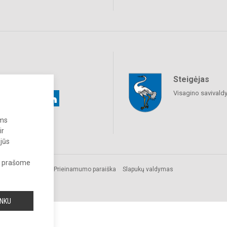
Steigėjas
raukime
Visagino savivald
ums
ir
 jūs
s, prašome
omos.
Prieinamumo paraiška
Slapukų valdymas
INKU