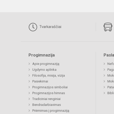
Tvarkaraščiai
Progimnazija
Pasl
Apie progimnaziją
Nefo
Ugdymo aplinka
Paga
Filosofija, misija, vizija
Moki
Pasiekimai
Moki
Progimnazijos simboliai
Pat
Progimnazijos himnas
Bibl
Tradiciniai renginiai
Bendradarbiavimas
Priėmimas į progimnaziją