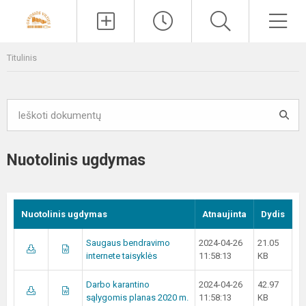
Paieška
Men
Titulinis
Nuotolinis ugdymas
Nuotolinis ugdymas
Atnaujinta
Dydis
Saugaus bendravimo
2024-04-26
21.05
internete taisyklės
11:58:13
KB
Darbo karantino
2024-04-26
42.97
sąlygomis planas 2020 m.
11:58:13
KB