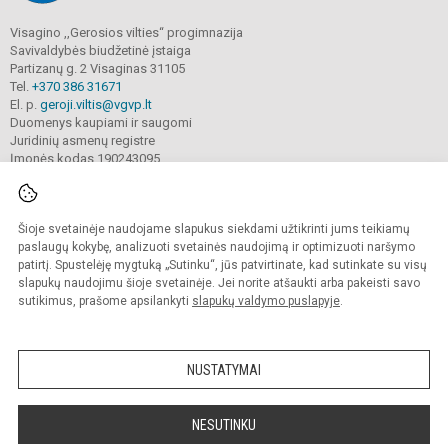
Visagino ,,Gerosios vilties“ progimnazija
Savivaldybės biudžetinė įstaiga
Partizanų g. 2 Visaginas 31105
Tel.
+370 386 31671
El. p.
geroji.viltis@vgvp.lt
Duomenys kaupiami ir saugomi
Juridinių asmenų registre
Įmonės kodas 190243095
Šioje svetainėje naudojame slapukus siekdami užtikrinti jums teikiamų
© 2025. Visagino ,,Gerosios vilties“ progimnazija. Visos teisės saugomos.
Kopijuoti turinį be raštiško įstaigos administracijos sutikimo griežtai draudžiama.
paslaugų kokybę, analizuoti svetainės naudojimą ir optimizuoti naršymo
patirtį. Spustelėję mygtuką „Sutinku“, jūs patvirtinate, kad sutinkate su visų
Prieinamumo paraiška
Slapukų valdymas
slapukų naudojimu šioje svetainėje. Jei norite atšaukti arba pakeisti savo
sutikimus, prašome apsilankyti
slapukų valdymo puslapyje
.
Sumanus būdas atnaujinti
mokyklos interneto
svetainę
NUSTATYMAI
NESUTINKU