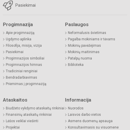
Pasiekimai
Progimnazija
Paslaugos
Apie progimnaziją
Neformalusis švietimas
Ugdymo aplinka
Pagalba mokiniams ir tėvams
Filosofija, misija, vizija
Mokinių pavėžėjimas
Pasiekimai
Mokinių maitinimas
Progimnazijos simboliai
Patalpų nuoma
Progimnazijos himnas
Biblioteka
Tradiciniai renginiai
Bendradarbiavimas
Priėmimas į progimnaziją
Ataskaitos
Informacija
Biudžeto vykdymo ataskaitų rinkiniai
Nuorodos
Finansinių ataskaitų rinkiniai
Laisvos darbo vietos
Lėšos veiklai viešinti
Asmens duomenų apsauga
Projektai
Konsultavimasis su visuomene