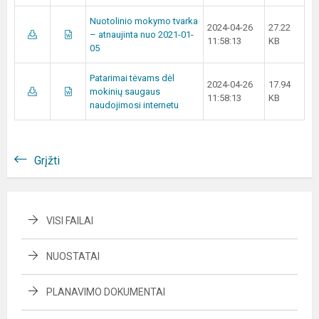
Nuotolinio mokymo tvarka
2024-04-26
27.22
– atnaujinta nuo 2021-01-
11:58:13
KB
05
Patarimai tėvams dėl
2024-04-26
17.94
mokinių saugaus
11:58:13
KB
naudojimosi internetu
Grįžti
VISI FAILAI
NUOSTATAI
PLANAVIMO DOKUMENTAI