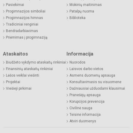
Pasiekimai
Mokinių maitinimas
Progimnazijos simboliai
Patalpų nuoma
Progimnazijos himnas
Biblioteka
Tradiciniai renginiai
Bendradarbiavimas
Priėmimas į progimnaziją
Ataskaitos
Informacija
Biudžeto vykdymo ataskaitų rinkiniai
Nuorodos
Finansinių ataskaitų rinkiniai
Laisvos darbo vietos
Lėšos veiklai viešinti
Asmens duomenų apsauga
Projektai
Konsultavimasis su visuomene
Viešieji pirkimai
Dažniausiai užduodami klausimai
Pranešėjų apsauga
Korupcijos prevencija
Civilinė sauga
Teisinė informacija
Atviri duomenys