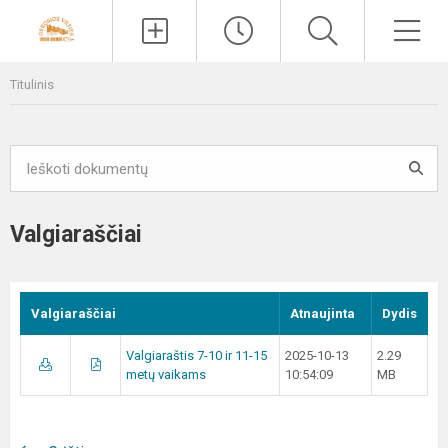
Paieška
Men
Titulinis
Valgiaraščiai
Valgiaraščiai
Atnaujinta
Dydis
Valgiaraštis 7-10 ir 11-15
2025-10-13
2.29
metų vaikams
10:54:09
MB