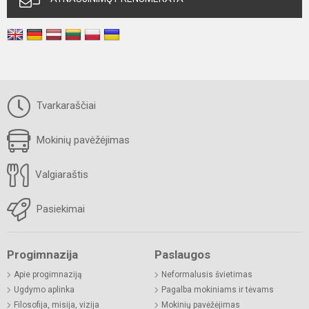
Tvarkaraščiai
Mokinių pavėžėjimas
Valgiaraštis
Pasiekimai
Progimnazija
Paslaugos
Apie progimnaziją
Neformalusis švietimas
Ugdymo aplinka
Pagalba mokiniams ir tėvams
Filosofija, misija, vizija
Mokinių pavėžėjimas