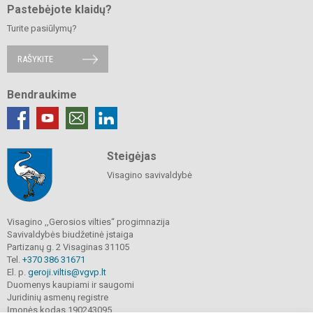
Pastebėjote klaidų?
Turite pasiūlymų?
RAŠYKITE
Bendraukime
Steigėjas
Visagino savivaldybė
Visagino ,,Gerosios vilties“ progimnazija
Savivaldybės biudžetinė įstaiga
Partizanų g. 2 Visaginas 31105
Tel.
+370 386 31671
El. p.
geroji.viltis@vgvp.lt
Duomenys kaupiami ir saugomi
Juridinių asmenų registre
Įmonės kodas 190243095