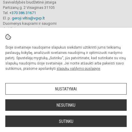
Savivaldybės biudžetinė įstaiga
Partizanų g. 2 Visaginas 31105
Tel.
+370 386 31671
El. p.
geroji.viltis@vgvp.lt
Duomenys kaupiami ir saugomi
Juridinių asmenų registre
Įmonės kodas 190243095
Šioje svetainėje naudojame slapukus siekdami užtikrinti jums teikiamų
paslaugų kokybę, analizuoti svetainės naudojimą ir optimizuoti naršymo
© 2025. Visagino ,,Gerosios vilties“ progimnazija. Visos teisės saugomos.
patirtį. Spustelėję mygtuką „Sutinku“, jūs patvirtinate, kad sutinkate su visų
Kopijuoti turinį be raštiško įstaigos administracijos sutikimo griežtai draudžiama.
slapukų naudojimu šioje svetainėje. Jei norite atšaukti arba pakeisti savo
Prieinamumo paraiška
Slapukų valdymas
sutikimus, prašome apsilankyti
slapukų valdymo puslapyje
.
Sumanus būdas atnaujinti
mokyklos interneto
svetainę
NUSTATYMAI
NESUTINKU
SUTINKU