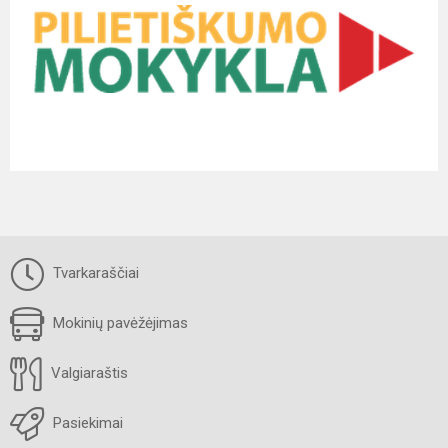
Tvarkaraščiai
Mokinių pavėžėjimas
Valgiaraštis
Pasiekimai