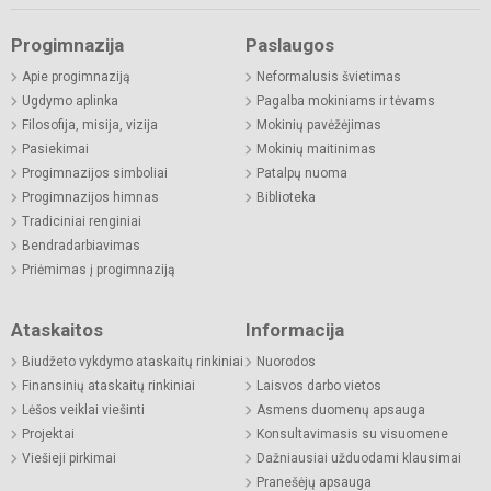
Progimnazija
Paslaugos
Apie progimnaziją
Neformalusis švietimas
Ugdymo aplinka
Pagalba mokiniams ir tėvams
Filosofija, misija, vizija
Mokinių pavėžėjimas
Pasiekimai
Mokinių maitinimas
Progimnazijos simboliai
Patalpų nuoma
Progimnazijos himnas
Biblioteka
Tradiciniai renginiai
Bendradarbiavimas
Priėmimas į progimnaziją
Ataskaitos
Informacija
Biudžeto vykdymo ataskaitų rinkiniai
Nuorodos
Finansinių ataskaitų rinkiniai
Laisvos darbo vietos
Lėšos veiklai viešinti
Asmens duomenų apsauga
Projektai
Konsultavimasis su visuomene
Viešieji pirkimai
Dažniausiai užduodami klausimai
Pranešėjų apsauga