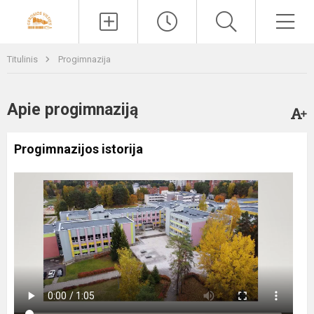
Paieška
Men
Titulinis
Progimnazija
Apie progimnaziją
Progimnazijos istorija