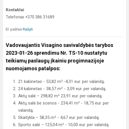
Kontaktai
Telefonas +370 386 31689
El. paštas
Rašyti
Vadovaujantis Visagino savivaldybės tarybos
2023-01-26 sprendimu Nr. TS-10 nustatytu
teikiamų paslaugų įkainiu progimnazijoje
nuomojamos patalpos:
21 kabinetas - 53,82 m².-4,31 eur. per valandą;
24 kabinetas - 38,57 m² - 3,09 eur. per valandą;
Aktų salė – 298,82 m² 23,91 eur. per valandą;
Aktų salė be scenos - 234,41 m² - 18,75 eur. per
valandą;
Skaitykla – 58,35 m² - 4,67 eur. per valandą;
Sporto salė – 125,04 m² - 10,00 eur. per valandą