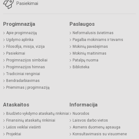
Pasiekimai
Progimnazija
Paslaugos
Apie progimnaziją
Neformalusis švietimas
Ugdymo aplinka
Pagalba mokiniams ir tėvams
Filosofija, misija, vizija
Mokinių pavėžėjimas
Pasiekimai
Mokinių maitinimas
Progimnazijos simboliai
Patalpų nuoma
Progimnazijos himnas
Biblioteka
Tradiciniai renginiai
Bendradarbiavimas
Priėmimas į progimnaziją
Ataskaitos
Informacija
Biudžeto vykdymo ataskaitų rinkiniai
Nuorodos
Finansinių ataskaitų rinkiniai
Laisvos darbo vietos
Lėšos veiklai viešinti
Asmens duomenų apsauga
Projektai
Konsultavimasis su visuomene