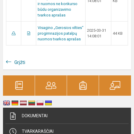
14:08:01
KB
ir nuomos ne konkurso
būdu organizavimo
tvarkos aprašas
Visagino „Gerosios vilties“
2025-03-31
progimnazijos patalpų
44 KB
14:08:01
nuomos tvarkos aprašas
Grįžti
DOKUMENTAI
TVARKARAŠČIAI