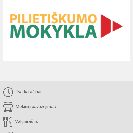
Tvarkaraščiai
Mokinių pavėžėjimas
Valgiaraštis