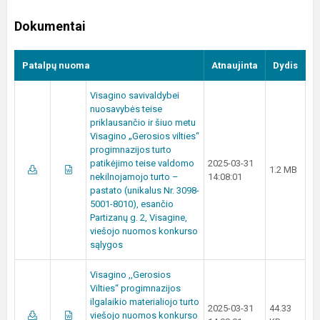
Dokumentai
Patalpų nuoma
Atnaujinta
Dydis
Visagino savivaldybei
nuosavybės teise
priklausančio ir šiuo metu
Visagino „Gerosios vilties“
progimnazijos turto
patikėjimo teise valdomo
2025-03-31
1.2 MB
nekilnojamojo turto –
14:08:01
pastato (unikalus Nr. 3098-
5001-8010), esančio
Partizanų g. 2, Visagine,
viešojo nuomos konkurso
sąlygos
Visagino ,,Gerosios
Vilties‘‘ progimnazijos
ilgalaikio materialiojo turto
2025-03-31
44.33
viešojo nuomos konkurso