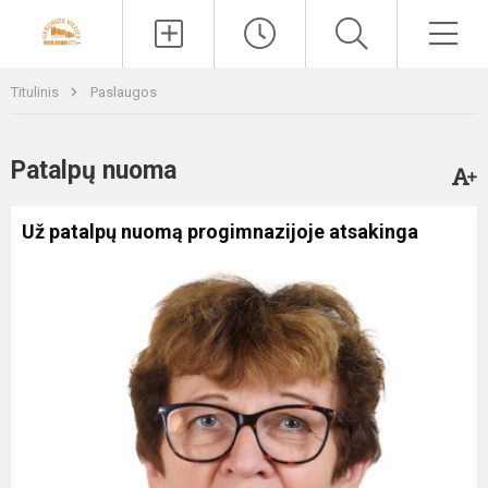
Paieška
Men
Titulinis
Paslaugos
Patalpų nuoma
Už patalpų nuomą progimnazijoje atsakinga