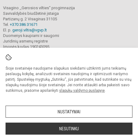
Visagino ,,Gerosios vilties“ progimnazija
Savivaldybės biudžetinė įstaiga
Partizanų g. 2 Visaginas 31105
Tel.
+370 386 31671
El. p.
geroji.viltis@vgvp.lt
Duomenys kaupiami ir saugomi
Juridinių asmenų registre
Įmonės kodas 190243095
Šioje svetainėje naudojame slapukus siekdami užtikrinti jums teikiamų
© 2025. Visagino ,,Gerosios vilties“ progimnazija. Visos teisės saugomos.
Kopijuoti turinį be raštiško įstaigos administracijos sutikimo griežtai draudžiama.
paslaugų kokybę, analizuoti svetainės naudojimą ir optimizuoti naršymo
patirtį. Spustelėję mygtuką „Sutinku“, jūs patvirtinate, kad sutinkate su visų
Prieinamumo paraiška
Slapukų valdymas
slapukų naudojimu šioje svetainėje. Jei norite atšaukti arba pakeisti savo
sutikimus, prašome apsilankyti
slapukų valdymo puslapyje
.
Sumanus būdas atnaujinti
mokyklos interneto
svetainę
NUSTATYMAI
NESUTINKU