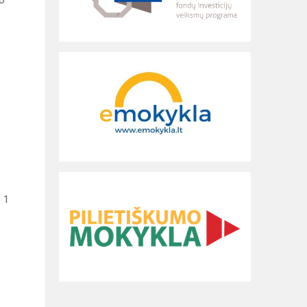
io
 1