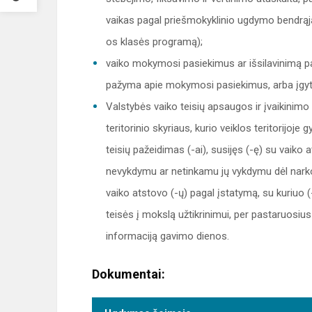
vaikas pagal priešmokyklinio ugdymo bendrą
os klasės programą);
vaiko mokymosi pasiekimus ar išsilavinimą 
pažyma apie mokymosi pasiekimus, arba įgyt
Valstybės vaiko teisių apsaugos ir įvaikinimo
teritorinio skyriaus, kurio veiklos teritorijoj
teisių pažeidimas (-ai), susijęs (-ę) su vaiko 
nevykdymu ar netinkamu jų vykdymu dėl narkot
vaiko atstovo (-ų) pagal įstatymą, su kuriuo (-
teisės į mokslą užtikrinimui, per pastaruosiu
informaciją gavimo dienos.
Dokumentai: