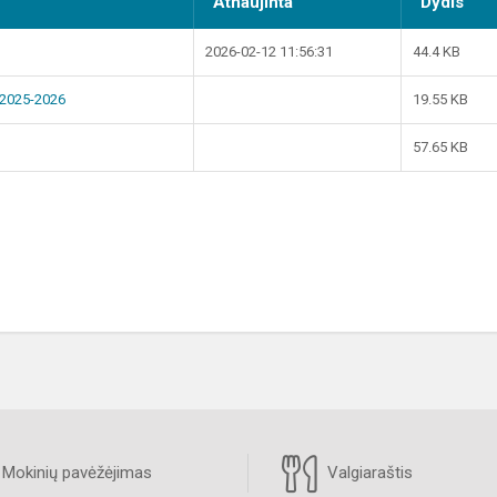
Atnaujinta
Dydis
2026-02-12 11:56:31
44.4 KB
s 2025-2026
19.55 KB
57.65 KB
Mokinių pavėžėjimas
Valgiaraštis