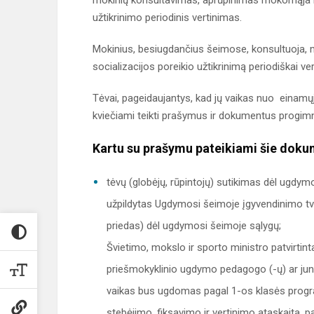
mokinių konsultavimas, aprūpinimas mokomąja m
užtikrinimo periodinis vertinimas.
Mokinius, besiugdančius šeimose, konsultuoja,
socializacijos poreikio užtikrinimą periodiškai ve
Tėvai, pageidaujantys, kad jų vaikas nuo einamų
kviečiami teikti prašymus ir dokumentus progimnaz
Kartu su prašymu pateikiami šie doku
tėvų (globėjų, rūpintojų) sutikimas dėl ugdym
užpildytas Ugdymosi šeimoje įgyvendinimo tv
priedas) dėl ugdymosi šeimoje sąlygų;
Švietimo, mokslo ir sporto ministro patvirt
priešmokyklinio ugdymo pedagogo (-ų) ar jung
vaikas bus ugdomas pagal 1-os klasės progr
stebėjimo, fiksavimo ir vertinimo ataskaita, 