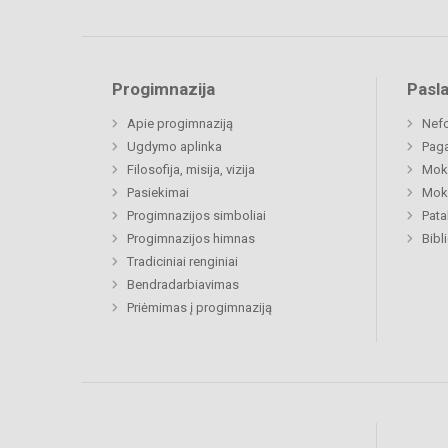
Progimnazija
Pasl
Apie progimnaziją
Nefo
Ugdymo aplinka
Paga
Filosofija, misija, vizija
Moki
Pasiekimai
Moki
Progimnazijos simboliai
Pat
Progimnazijos himnas
Bibl
Tradiciniai renginiai
Bendradarbiavimas
Priėmimas į progimnaziją