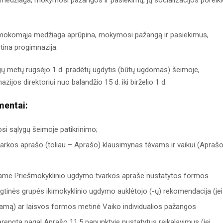
edžiaga, mokymosi pažangos ir pasiekimų, jų socializacijos poreik
 mokomąja medžiaga aprūpina, mokymosi pažangą ir pasiekimus,
rtina progimnazija.
jų metų rugsėjo 1 d. pradėtų ugdytis (būtų ugdomas) šeimoje,
ijos direktoriui nuo balandžio 15 d. iki birželio 1 d.
mentai:
osi sąlygų šeimoje patikrinimo;
arkos aprašo (toliau – Aprašo) klausimynas tėvams ir vaikui (Aprašo
intame Priešmokyklinio ugdymo tvarkos apraše nustatytos formos
tinės grupės ikimokyklinio ugdymo auklėtojo (-ų) rekomendacija (jei
amą) ar laisvos formos metinė Vaiko individualios pažangos
parengta pagal Aprašo 11.5 papunktyje nustatytus reikalavimus (jei