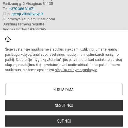
Partizanų g. 2 Visaginas 31105
Tel.
+370 386 31671
El. p.
geroji.viltis@vgvp.lt
Duomenys kaupiami ir saugomi
Juridinių asmenų registre
Įmonės kodas 190243095
Šioje svetainėje naudojame slapukus siekdami užtikrinti jums teikiamų
© 2025. Visagino ,,Gerosios vilties“ progimnazija. Visos teisės saugomos.
Kopijuoti turinį be raštiško įstaigos administracijos sutikimo griežtai draudžiama.
paslaugų kokybę, analizuoti svetainės naudojimą ir optimizuoti naršymo
patirtį. Spustelėję mygtuką „Sutinku“, jūs patvirtinate, kad sutinkate su visų
Prieinamumo paraiška
Slapukų valdymas
slapukų naudojimu šioje svetainėje. Jei norite atšaukti arba pakeisti savo
sutikimus, prašome apsilankyti
slapukų valdymo puslapyje
.
Sumanus būdas atnaujinti
mokyklos interneto
svetainę
NUSTATYMAI
NESUTINKU
SUTINKU