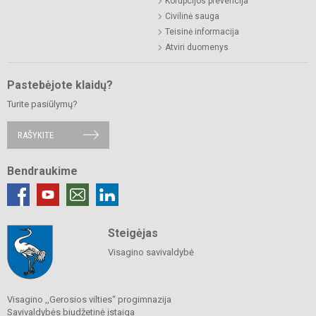
Korupcijos prevencija
Civilinė sauga
Teisinė informacija
Atviri duomenys
Pastebėjote klaidų?
Turite pasiūlymų?
RAŠYKITE
Bendraukime
Steigėjas
Visagino savivaldybė
Visagino ,,Gerosios vilties“ progimnazija
Savivaldybės biudžetinė įstaiga