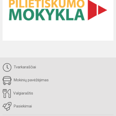
Tvarkaraščiai
Mokinių pavėžėjimas
Valgiaraštis
Pasiekimai