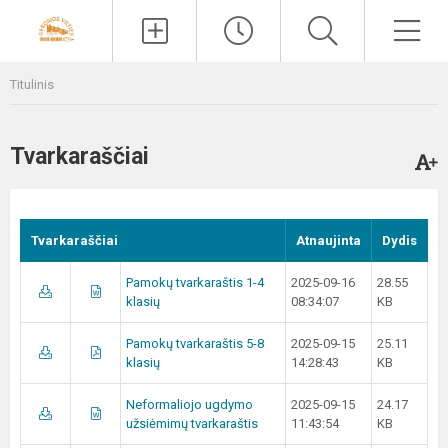
Paieška
Men
Titulinis
Tvarkaraščiai
Tvarkaraščiai
Atnaujinta
Dydis
Pamokų tvarkaraštis 1-4
2025-09-16
28.55
klasių
08:34:07
KB
Pamokų tvarkaraštis 5-8
2025-09-15
25.11
klasių
14:28:43
KB
Neformaliojo ugdymo
2025-09-15
24.17
užsiėmimų tvarkaraštis
11:43:54
KB