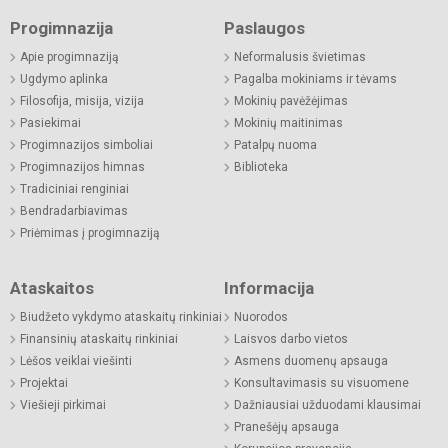
Progimnazija
Paslaugos
Apie progimnaziją
Neformalusis švietimas
Ugdymo aplinka
Pagalba mokiniams ir tėvams
Filosofija, misija, vizija
Mokinių pavėžėjimas
Pasiekimai
Mokinių maitinimas
Progimnazijos simboliai
Patalpų nuoma
Progimnazijos himnas
Biblioteka
Tradiciniai renginiai
Bendradarbiavimas
Priėmimas į progimnaziją
Ataskaitos
Informacija
Biudžeto vykdymo ataskaitų rinkiniai
Nuorodos
Finansinių ataskaitų rinkiniai
Laisvos darbo vietos
Lėšos veiklai viešinti
Asmens duomenų apsauga
Projektai
Konsultavimasis su visuomene
Viešieji pirkimai
Dažniausiai užduodami klausimai
Pranešėjų apsauga