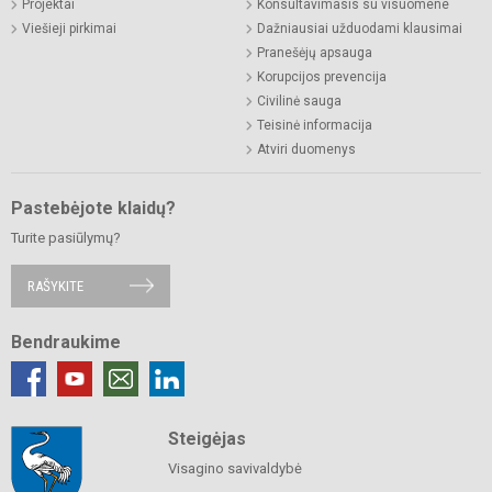
Projektai
Konsultavimasis su visuomene
Viešieji pirkimai
Dažniausiai užduodami klausimai
Pranešėjų apsauga
Korupcijos prevencija
Civilinė sauga
Teisinė informacija
Atviri duomenys
Pastebėjote klaidų?
Turite pasiūlymų?
RAŠYKITE
Bendraukime
Steigėjas
Visagino savivaldybė