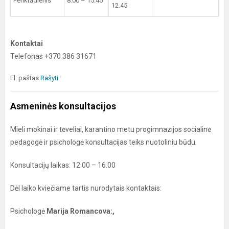
Penktadienis
8.00 – 15.45
12.45
Kontaktai
Telefonas +370 386 31671
El. paštas
Rašyti
Asmeninės konsultacijos
Mieli mokinai ir tėveliai, karantino metu progimnazijos socialinė
pedagogė ir psichologė konsultacijas teiks nuotoliniu būdu.
Konsultacijų laikas: 12.00 – 16.00
Dėl laiko kviečiame tartis nurodytais kontaktais:
Psichologė
Marija Romancova:,