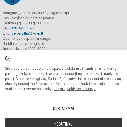
Visagino ,,Gerosios vilties“ progimnazija
Savivaldybės biudžetinė įstaiga
Partizanų g. 2 Visaginas 31105
Tel.
+370 386 31671
El. p.
geroji.viltis@vgvp.lt
Duomenys kaupiami ir saugomi
Juridinių asmenų registre
Įmonės kodas 190243095
Šioje svetainėje naudojame slapukus siekdami užtikrinti jums teikiamų
© 2025. Visagino ,,Gerosios vilties“ progimnazija. Visos teisės saugomos.
Kopijuoti turinį be raštiško įstaigos administracijos sutikimo griežtai draudžiama.
paslaugų kokybę, analizuoti svetainės naudojimą ir optimizuoti naršymo
patirtį. Spustelėję mygtuką „Sutinku“, jūs patvirtinate, kad sutinkate su visų
Prieinamumo paraiška
Slapukų valdymas
slapukų naudojimu šioje svetainėje. Jei norite atšaukti arba pakeisti savo
sutikimus, prašome apsilankyti
slapukų valdymo puslapyje
.
Sumanus būdas atnaujinti
mokyklos interneto
svetainę
NUSTATYMAI
NESUTINKU