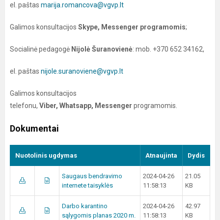
el. paštas
marija.romancova@vgvp.lt
Galimos konsultacijos
Skype, Messenger programomis
;
Socialinė pedagogė
Nijolė Šuranovienė
: mob. +370 652 34162,
el. paštas
nijole.suranoviene@vgvp.lt
Galimos konsultacijos
telefonu,
Viber, Whatsapp, Messenger
programomis.
Dokumentai
Nuotolinis ugdymas
Atnaujinta
Dydis
Saugaus bendravimo
2024-04-26
21.05
internete taisyklės
11:58:13
KB
Darbo karantino
2024-04-26
42.97
sąlygomis planas 2020 m.
11:58:13
KB