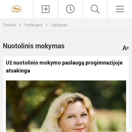
Paieška
Men
Titulinis
Paslaugos
Ugdymas
Nuotolinis mokymas
Už nuotolinio mokymo paslaugą progimnazijoje
atsakinga