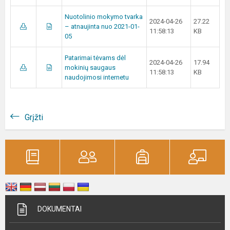
Nuotolinio mokymo tvarka
2024-04-26
27.22
– atnaujinta nuo 2021-01-
11:58:13
KB
05
Patarimai tėvams dėl
2024-04-26
17.94
mokinių saugaus
11:58:13
KB
naudojimosi internetu
Grįžti
DOKUMENTAI