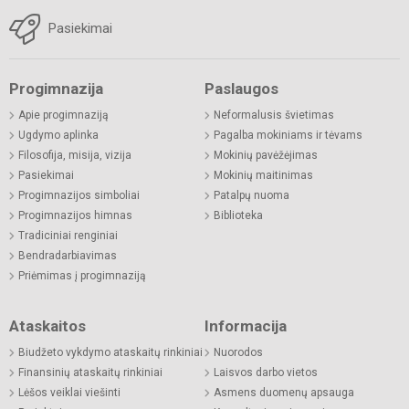
Pasiekimai
Progimnazija
Paslaugos
Apie progimnaziją
Neformalusis švietimas
Ugdymo aplinka
Pagalba mokiniams ir tėvams
Filosofija, misija, vizija
Mokinių pavėžėjimas
Pasiekimai
Mokinių maitinimas
Progimnazijos simboliai
Patalpų nuoma
Progimnazijos himnas
Biblioteka
Tradiciniai renginiai
Bendradarbiavimas
Priėmimas į progimnaziją
Ataskaitos
Informacija
Biudžeto vykdymo ataskaitų rinkiniai
Nuorodos
Finansinių ataskaitų rinkiniai
Laisvos darbo vietos
Lėšos veiklai viešinti
Asmens duomenų apsauga