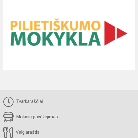
Tvarkaraščiai
Mokinių pavėžėjimas
Valgiaraštis